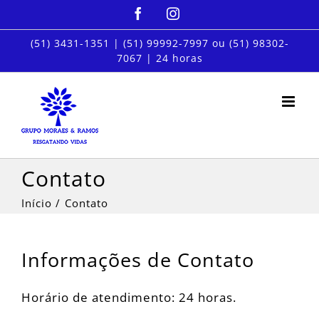
Ir
Facebook
Instagram
para
o
(51) 3431-1351
|
(51) 99992-7997
ou
(51) 98302-
7067
| 24 horas
conteúdo
Contato
Início
Contato
Informações de Contato
Horário de atendimento: 24 horas.