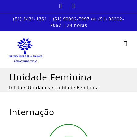
Ir
Facebook
Instagram
para
o
(51) 3431-1351
|
(51) 99992-7997
ou
(51) 98302-
7067
| 24 horas
conteúdo
Unidade Feminina
Início
Unidades
Unidade Feminina
Internação