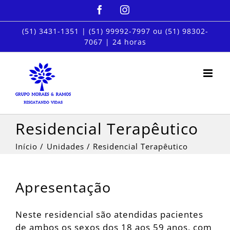
Ir
Facebook
Instagram
para
o
(51) 3431-1351
|
(51) 99992-7997
ou
(51) 98302-
7067
| 24 horas
conteúdo
Residencial Terapêutico
Início
Unidades
Residencial Terapêutico
Apresentação
Neste residencial são atendidas pacientes
de ambos os sexos dos 18 aos 59 anos, com